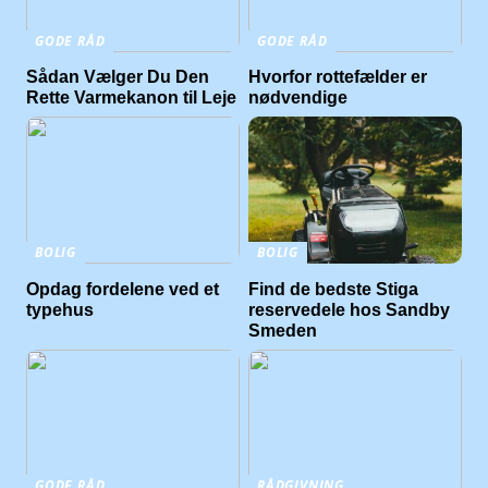
GODE RÅD
GODE RÅD
Sådan Vælger Du Den
Hvorfor rottefælder er
Rette Varmekanon til Leje
nødvendige
BOLIG
BOLIG
Opdag fordelene ved et
Find de bedste Stiga
typehus
reservedele hos Sandby
Smeden
GODE RÅD
RÅDGIVNING