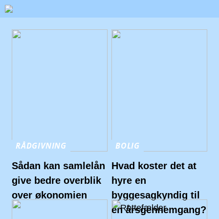
RÅDGIVNING
BOLIG
Sådan kan samlelån
Hvad koster det at
give bedre overblik
hyre en
over økonomien
byggesagkyndig til
en årsgennemgang?