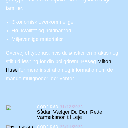
familier.
Økonomisk overkommelige
Høj kvalitet og holdbarhed
Miljøvenlige materialer
Overvej et typehus, hvis du ønsker en praktisk og
stilfuld løsning for din boligdrøm. Besøg
Milton
Huse
for mere inspiration og information om de
mange muligheder, der venter.
GODE RÅD
31/12/2025
Sådan Vælger Du Den Rette
Varmekanon til Leje
GODE RÅD
23/11/2025