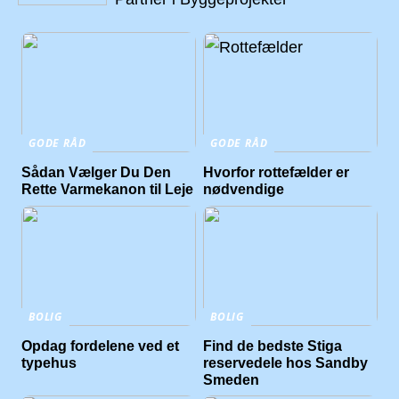
GODE RÅD
GODE RÅD
Sådan Vælger Du Den
Hvorfor rottefælder er
Rette Varmekanon til Leje
nødvendige
BOLIG
BOLIG
Opdag fordelene ved et
Find de bedste Stiga
typehus
reservedele hos Sandby
Smeden