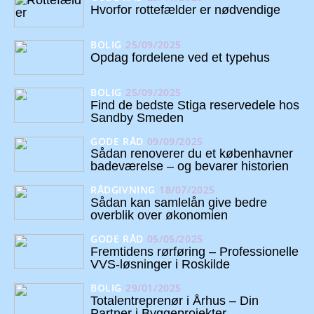
Hvorfor rottefælder er nødvendige
BOLIG
25/09/2025
Opdag fordelene ved et typehus
BOLIG
25/09/2025
Find de bedste Stiga reservedele hos
Sandby Smeden
GODE RÅD
09/09/2025
Sådan renoverer du et københavner
badeværelse – og bevarer historien
RÅDGIVNING
18/07/2025
Sådan kan samlelån give bedre
overblik over økonomien
GODE RÅD
05/05/2025
Fremtidens rørføring – Professionelle
VVS-løsninger i Roskilde
BOLIG
29/01/2025
Totalentreprenør i Århus – Din
Partner i Byggeprojekter