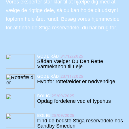
Vores eksperter står klar til at hjælpe dig med at
vælge de rigtige dele, så du kan holde dit udstyr i
topform hele året rundt. Besøg vores hjemmeside
for at finde de Stiga reservedele, du har brug for.
GODE RÅD
31/12/2025
Sådan Vælger Du Den Rette
Varmekanon til Leje
GODE RÅD
23/11/2025
Hvorfor rottefælder er nødvendige
BOLIG
25/09/2025
Opdag fordelene ved et typehus
BOLIG
25/09/2025
Find de bedste Stiga reservedele hos
Sandby Smeden