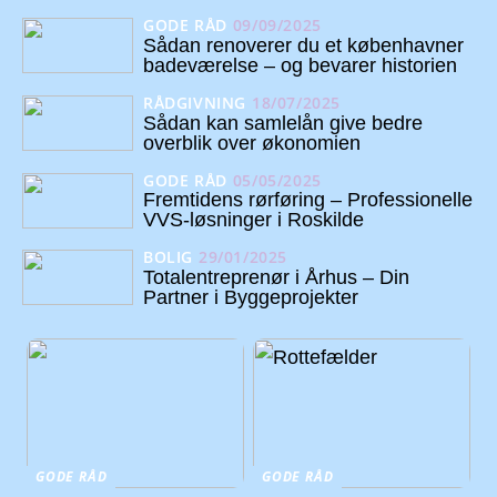
GODE RÅD
09/09/2025
Sådan renoverer du et københavner
badeværelse – og bevarer historien
RÅDGIVNING
18/07/2025
Sådan kan samlelån give bedre
overblik over økonomien
GODE RÅD
05/05/2025
Fremtidens rørføring – Professionelle
VVS-løsninger i Roskilde
BOLIG
29/01/2025
Totalentreprenør i Århus – Din
Partner i Byggeprojekter
GODE RÅD
GODE RÅD