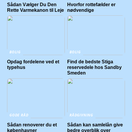
Sådan Vælger Du Den
Hvorfor rottefælder er
Rette Varmekanon til Leje
nødvendige
BOLIG
BOLIG
Opdag fordelene ved et
Find de bedste Stiga
typehus
reservedele hos Sandby
Smeden
GODE RÅD
RÅDGIVNING
Sådan renoverer du et
Sådan kan samlelån give
københavner
bedre overblik over