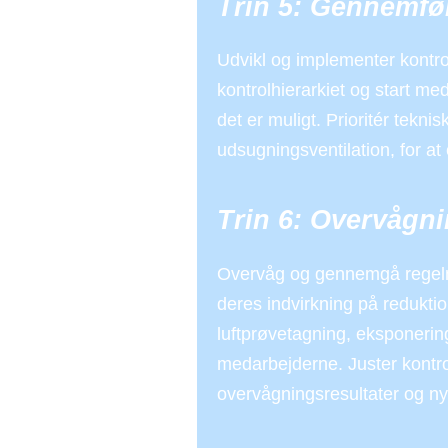
Trin 5: Gennemfør
Udvikl og implementer kontrol
kontrolhierarkiet og start med 
det er muligt. Prioritér tekni
udsugningsventilation, for a
Trin 6: Overvågni
Overvåg og gennemgå regelmæs
deres indvirkning på redukti
luftprøvetagning, eksponeri
medarbejderne. Juster kontro
overvågningsresultater og ny