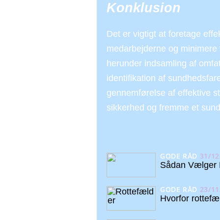
Konklusion
Det er vigtigt at foretage eff
medarbejderne og minimere f
herunder indsamling af omfat
identifikation af sundhedsfare
gennemførelse af effektive s
sikkerhed og fremme et sundt
GODE RÅD
31/12
Sådan Vælger D
GODE RÅD
23/11
Hvorfor rottef