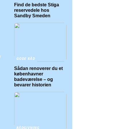
Find de bedste Stiga
reservedele hos
Sandby Smeden
e
GODE RÅD
Sådan renoverer du et
københavner
badeværelse – og
bevarer historien
RÅDGIVNING