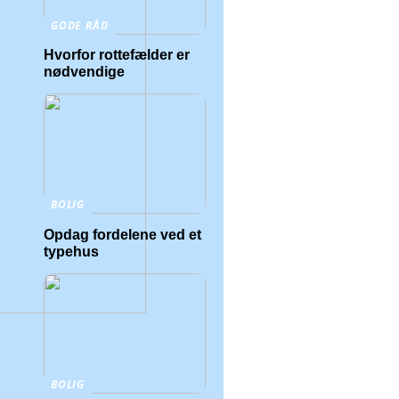
GODE RÅD
Hvorfor rottefælder er
nødvendige
BOLIG
Opdag fordelene ved et
typehus
BOLIG