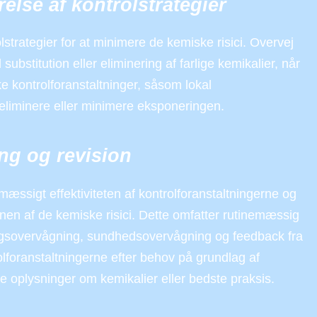
else af kontrolstrategier
strategier for at minimere de kemiske risici. Overvej
substitution eller eliminering af farlige kemikalier, når
ske kontrolforanstaltninger, såsom lokal
t eliminere eller minimere eksponeringen.
ng og revision
sigt effektiviteten af kontrolforanstaltningerne og
onen af de kemiske risici. Dette omfatter rutinemæssig
ngsovervågning, sundhedsovervågning og feedback fra
lforanstaltningerne efter behov på grundlag af
e oplysninger om kemikalier eller bedste praksis.