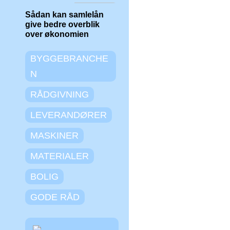
Sådan kan samlelån
give bedre overblik
over økonomien
BYGGEBRANCHE
N
RÅDGIVNING
LEVERANDØRER
MASKINER
MATERIALER
BOLIG
GODE RÅD