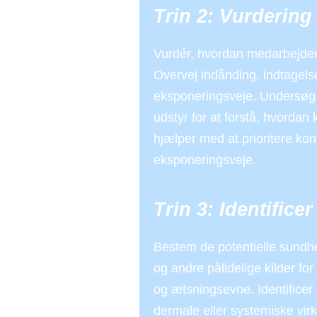
Trin 2: Vurdering
Vurdér, hvordan medarbejdern
Overvej indånding, indtagels
eksponeringsveje. Undersøg 
udstyr for at forstå, hvorda
hjælper med at prioritere kont
eksponeringsveje.
Trin 3: Identifice
Bestem de potentielle sundh
og andre pålidelige kilder for
og ætsningsevne. Identificer 
dermale eller systemiske virk