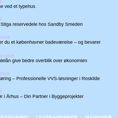
5
e ved et typehus
5
e Stiga reservedele hos Sandby Smeden
/2025
r du et københavner badeværelse – og bevarer
07/2025
elån give bedre overblik over økonomien
/2025
øring – Professionelle VVS-løsninger i Roskilde
5
r i Århus – Din Partner i Byggeprojekter
ÅDGIVNING
LEVERANDØRER
MASKINER