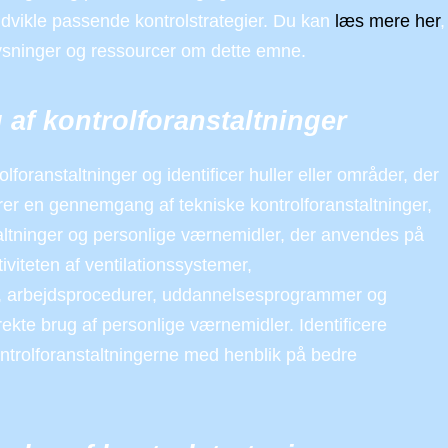
dvikle passende kontrolstrategier. Du kan
læs mere her
,
plysninger og ressourcer om dette emne.
g af kontrolforanstaltninger
lforanstaltninger og identificer huller eller områder, der
er en gennemgang af tekniske kontrolforanstaltninger,
taltninger og personlige værnemidler, der anvendes på
iviteten af ventilationssystemer,
er, arbejdsprocedurer, uddannelsesprogrammer og
ekte brug af personlige værnemidler. Identificere
ontrolforanstaltningerne med henblik på bedre