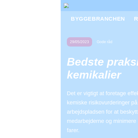
BYGGEBRANCHEN
R
29/05/2023
Gode råd
Bedste praksi
kemikalier
Det er vigtigt at foretage effe
kemiske risikovurderinger på
arbejdspladsen for at beskyt
medarbejderne og minimere p
farer.