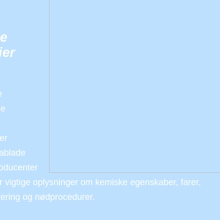
de
ier
e
de
er
tablade
roducenter
r vigtige oplysninger om kemiske egenskaber, farer,
tering og nødprocedurer.