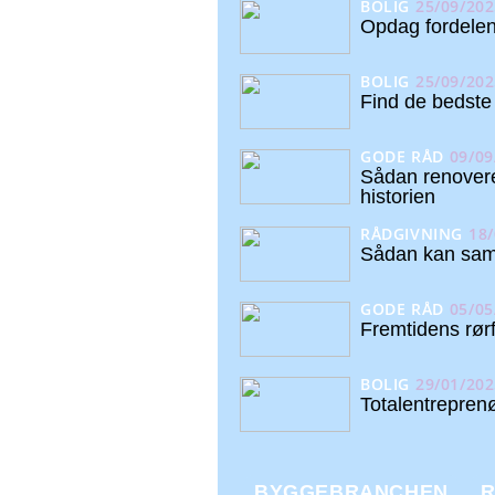
BOLIG
25/09/202
Opdag fordelen
BOLIG
25/09/202
Find de bedst
GODE RÅD
09/09
Sådan renovere
historien
RÅDGIVNING
18/
Sådan kan saml
GODE RÅD
05/05
Fremtidens rørf
BOLIG
29/01/202
Totalentreprenø
BYGGEBRANCHEN
R