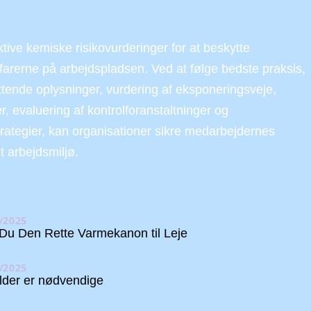
ektive kemiske risikovurderinger for at beskytte
arerne på arbejdspladsen. Ved at følge bedste praksis,
tende oplysninger, vurdering af eksponeringsveje,
r, evaluering af kontrolforanstaltninger og
trategier, kan organisationer sikre medarbejdernes
 arbejdsmiljø.
/2025
u Den Rette Varmekanon til Leje
/2025
ælder er nødvendige