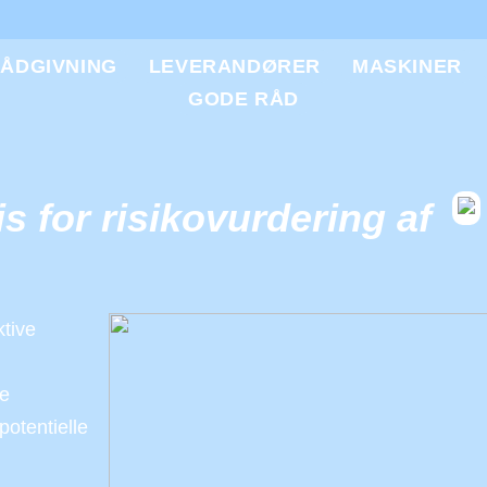
ÅDGIVNING
LEVERANDØRER
MASKINER
GODE RÅD
s for risikovurdering af
ktive
te
otentielle