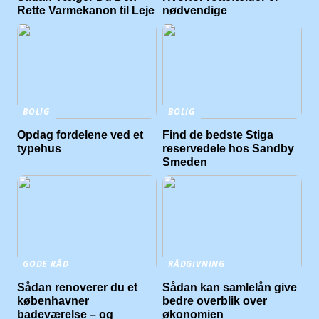
Rette Varmekanon til Leje
nødvendige
BOLIG
BOLIG
Opdag fordelene ved et
Find de bedste Stiga
typehus
reservedele hos Sandby
Smeden
GODE RÅD
RÅDGIVNING
Sådan renoverer du et
Sådan kan samlelån give
københavner
bedre overblik over
badeværelse – og
økonomien