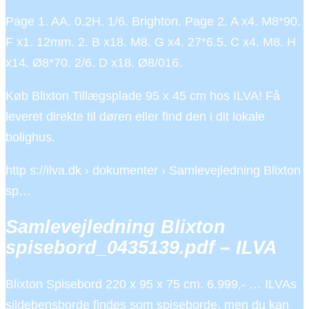
Page 1. AA. 0.2H. 1/6. Brighton. Page 2. A x4. M8*90.
F x1. 12mm. 2. B x18. M8. G x4. 27*6.5. C x4. M8. H
x14. Ø8*70. 2/6. D x18. Ø8/016.
Køb Blixton Tillægsplade 95 x 45 cm hos ILVA! Få
leveret direkte til døren eller find den i dit lokale
bolighus.
http s://ilva.dk › dokumenter › Samlevejledning Blixton
sp…
Samlevejledning Blixton
spisebord_0435139.pdf – ILVA
Blixton Spisebord 220 x 95 x 75 cm. 6.999,- … ILVAs
sildebensborde findes som spiseborde, men du kan