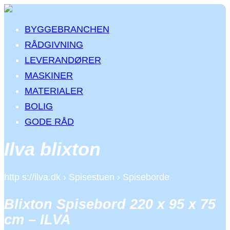
BYGGEBRANCHEN
RÅDGIVNING
LEVERANDØRER
MASKINER
MATERIALER
BOLIG
GODE RÅD
Ilva blixton
http s://ilva.dk › Spisestuen › Spiseborde
Blixton Spisebord 220 x 95 x 75
cm – ILVA