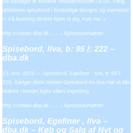
Se udvalget af smukke sildebensborde i ILVA. Vælg
sildebens spisebord i forskellige designs og størrelser
✓ Få levering direkte hjem til dig. Køb her »
http s://www.dba.dk › … › Spisestuemøbler
Spisebord, Ilva, b: 95 l: 222 –
dba.dk
13. nov. 2022 — Spisebord, Egefiner , Ilva, b: 95 l:
220, Sælger dette blixton Spisebord fra Ilva Har et lille
mærke i bordet fejler ellers ingenting.
http s://www.dba.dk › … › Spisestuemøbler
Spisebord, Egefiner , Ilva –
dba.dk – Køb og Salg af Nyt og