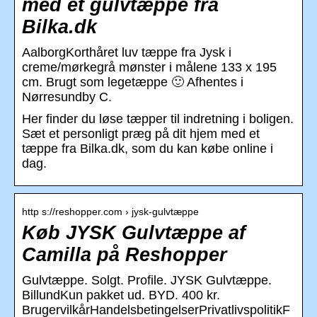
med et gulvtæppe fra
Bilka.dk
AalborgKorthåret luv tæppe fra Jysk i
creme/mørkegrå mønster i målene 133 x 195
cm. Brugt som legetæppe 🙂 Afhentes i
Nørresundby C.
Her finder du løse tæpper til indretning i boligen.
Sæt et personligt præg på dit hjem med et
tæppe fra Bilka.dk, som du kan købe online i
dag.
http s://reshopper.com › jysk-gulvtæppe
Køb JYSK Gulvtæppe af
Camilla på Reshopper
Gulvtæppe. Solgt. Profile. JYSK Gulvtæppe.
BillundKun pakket ud. BYD. 400 kr.
BrugervilkårHandelsbetingelserPrivatlivspolitikF