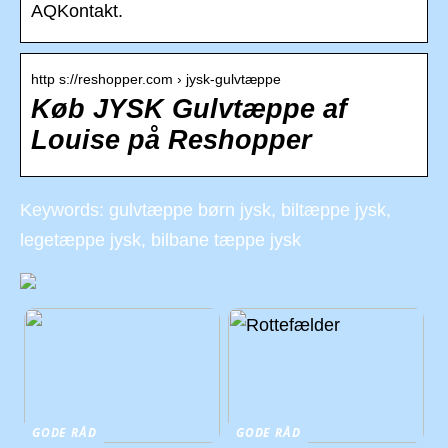
AQKontakt.
http s://reshopper.com › jysk-gulvtæppe
Køb JYSK Gulvtæppe af
Louise på Reshopper
Keywords: gulvtæppe børn jysk, biltæppe jysk,
legetæppe jysk, bilbane tæppe jysk
GODE RÅD
GODE RÅD