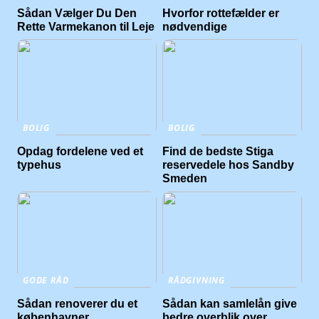
Sådan Vælger Du Den
Hvorfor rottefælder er
Rette Varmekanon til Leje
nødvendige
BOLIG
BOLIG
Opdag fordelene ved et
Find de bedste Stiga
typehus
reservedele hos Sandby
Smeden
GODE RÅD
RÅDGIVNING
Sådan renoverer du et
Sådan kan samlelån give
københavner
bedre overblik over