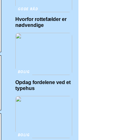
GODE RÅD
Hvorfor rottefælder er
nødvendige
BOLIG
Opdag fordelene ved et
typehus
BOLIG