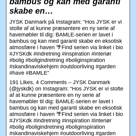
bambus og kan med garanti
skabe en…
JYSK Danmark på Instagram: “Hos JYSK er vi
stolte af at kunne præsentere en ny serie af
havemøbler til dig: BAMLE-serien er lavet i
bambus og kan med garanti skabe en eksotisk
atmosfære i haven 🌴Find serien via linket i bio
#JYSKdk #indretning #inspiration #interiør
#bolig #boligindretning #boliginspiration
#skandinaviskehjem #outdoorliving #garden
#have #BAMLE”
191 Likes, 4 Comments – JYSK Danmark
(@jyskdk) on Instagram: “Hos JYSK er vi stolte
af at kunne præsentere en ny serie af
havemøbler til dig: BAMLE-serien er lavet i
bambus og kan med garanti skabe en eksotisk
atmosfære i haven 🌴Find serien via linket i bio
#JYSKdk #indretning #inspiration #interiør
#bolig #boligindretning #boliginspiration
#skandinaviskehjem #outdoorliving #garden