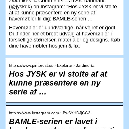
244 Likes, 4 Comments – JYSK Danmark
(@jyskdk) on Instagram: “Hos JYSK er vi stolte
af at kunne præsentere en ny serie af
havemøbler til dig: BAMLE-serien …
Havemøbler er uundværlige, når vejret er godt.
Du finder her et bredt udvalg af havemøbler i
forskellige størrelser, materialer og designs. Køb
dine havemøbler hos jem & fix.
http s://www.pinterest.es › Explorar › Jardinería
Hos JYSK er vi stolte af at
kunne præsentere en ny
serie af …
http s://www.instagram.com › BwSYHDJjCG3
BAMLE-serien er lavet i