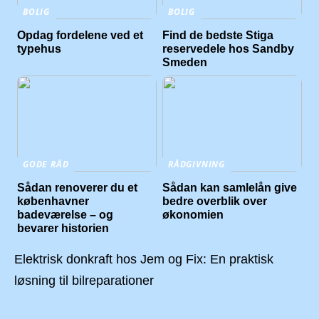
BOLIG
BOLIG
Opdag fordelene ved et
Find de bedste Stiga
typehus
reservedele hos Sandby
Smeden
GODE RÅD
RÅDGIVNING
Sådan renoverer du et
Sådan kan samlelån give
københavner
bedre overblik over
badeværelse – og
økonomien
bevarer historien
Elektrisk donkraft hos Jem og Fix: En praktisk
løsning til bilreparationer