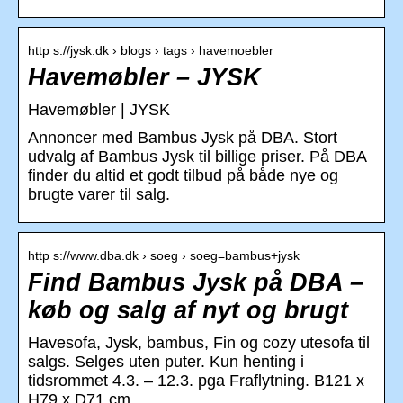
http s://jysk.dk › blogs › tags › havemoebler
Havemøbler – JYSK
Havemøbler | JYSK
Annoncer med Bambus Jysk på DBA. Stort
udvalg af Bambus Jysk til billige priser. På DBA
finder du altid et godt tilbud på både nye og
brugte varer til salg.
http s://www.dba.dk › soeg › soeg=bambus+jysk
Find Bambus Jysk på DBA –
køb og salg af nyt og brugt
Havesofa, Jysk, bambus, Fin og cozy utesofa til
salgs. Selges uten puter. Kun henting i
tidsrommet 4.3. – 12.3. pga Fraflytning. B121 x
H79 x D71 cm.