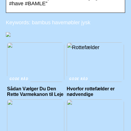
#have #BAMLE”
Keywords: bambus havemøbler jysk
GODE RÅD
GODE RÅD
Sådan Vælger Du Den
Hvorfor rottefælder er
Rette Varmekanon til Leje
nødvendige