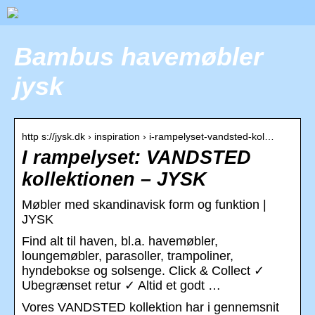
Bambus havemøbler
jysk
http s://jysk.dk › inspiration › i-rampelyset-vandsted-kol…
I rampelyset: VANDSTED
kollektionen – JYSK
Møbler med skandinavisk form og funktion |
JYSK
Find alt til haven, bl.a. havemøbler,
loungemøbler, parasoller, trampoliner,
hyndebokse og solsenge. Click & Collect ✓
Ubegrænset retur ✓ Altid et godt …
Vores VANDSTED kollektion har i gennemsnit